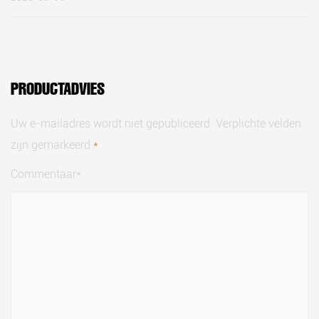
PRODUCTADVIES
Uw e-mailadres wordt niet gepubliceerd. Verplichte velden
zijn gemarkeerd
*
Commentaar*